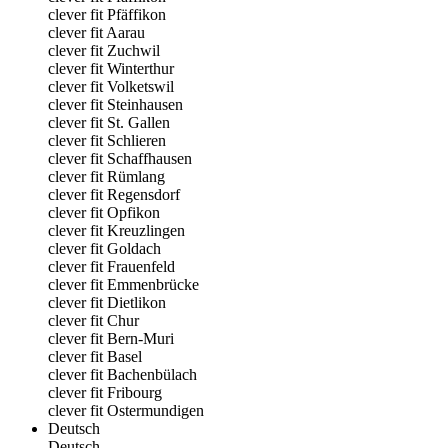
clever fit Pfäffikon
clever fit Aarau
clever fit Zuchwil
clever fit Winterthur
clever fit Volketswil
clever fit Steinhausen
clever fit St. Gallen
clever fit Schlieren
clever fit Schaffhausen
clever fit Rümlang
clever fit Regensdorf
clever fit Opfikon
clever fit Kreuzlingen
clever fit Goldach
clever fit Frauenfeld
clever fit Emmenbrücke
clever fit Dietlikon
clever fit Chur
clever fit Bern-Muri
clever fit Basel
clever fit Bachenbülach
clever fit Fribourg
clever fit Ostermundigen
Deutsch
Deutsch