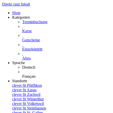
Direkt zum Inhalt
Shop
Kategorien
Terminbuchung
Kurse
Gutscheine
Einzeleintritt
Abos
Sprache
Deutsch
Français
Standorte
clever fit Pfäffikon
clever fit Aarau
clever fit Zuchwil
clever fit Winterthur
clever fit Volketswil
clever fit Steinhausen
clever fit St. Gallen