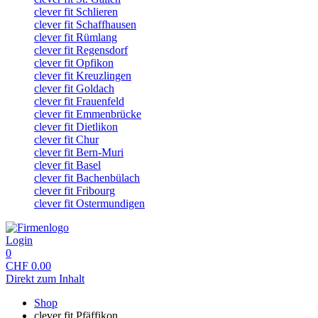
clever fit Schlieren
clever fit Schaffhausen
clever fit Rümlang
clever fit Regensdorf
clever fit Opfikon
clever fit Kreuzlingen
clever fit Goldach
clever fit Frauenfeld
clever fit Emmenbrücke
clever fit Dietlikon
clever fit Chur
clever fit Bern-Muri
clever fit Basel
clever fit Bachenbülach
clever fit Fribourg
clever fit Ostermundigen
Login
0
CHF
0.00
Direkt zum Inhalt
Shop
clever fit Pfäffikon