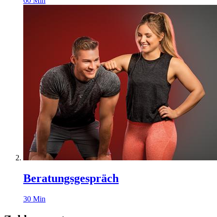
60
Min
Beratungsgespräch
30
Min