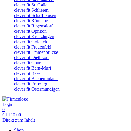
clever fit St. Gallen
clever fit Schlieren
clever fit Schaffhausen
clever fit Rümlang
clever fit Regensdorf
clever fit Opfikon
clever fit Kreuzlingen
clever fit Goldach
clever fit Frauenfeld
clever fit Emmenbrücke
clever fit Dietlikon
clever fit Chur
clever fit Bern-Muri
clever fit Basel
clever fit Bachenbülach
clever fit Fribourg
clever fit Ostermundigen
Login
0
CHF
0.00
Direkt zum Inhalt
Shop