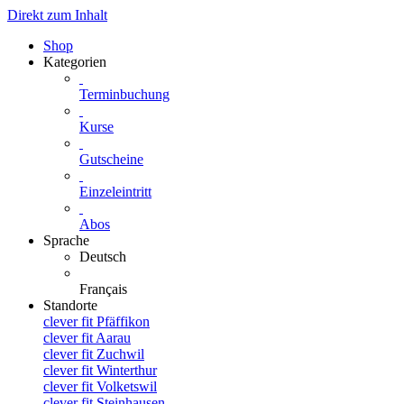
Direkt zum Inhalt
Shop
Kategorien
Terminbuchung
Kurse
Gutscheine
Einzeleintritt
Abos
Sprache
Deutsch
Français
Standorte
clever fit Pfäffikon
clever fit Aarau
clever fit Zuchwil
clever fit Winterthur
clever fit Volketswil
clever fit Steinhausen