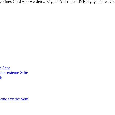
ss eines Gold Abo werden zuzüglich Aufnahme- & Badgegebühren von 
e Seite
eine externe Seite
e
 eine externe Seite