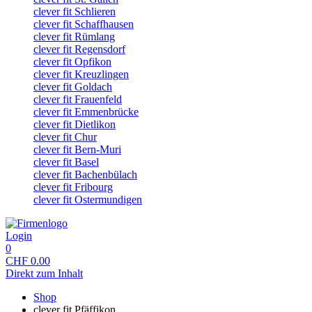
clever fit Schlieren
clever fit Schaffhausen
clever fit Rümlang
clever fit Regensdorf
clever fit Opfikon
clever fit Kreuzlingen
clever fit Goldach
clever fit Frauenfeld
clever fit Emmenbrücke
clever fit Dietlikon
clever fit Chur
clever fit Bern-Muri
clever fit Basel
clever fit Bachenbülach
clever fit Fribourg
clever fit Ostermundigen
Login
0
CHF
0.00
Direkt zum Inhalt
Shop
clever fit Pfäffikon