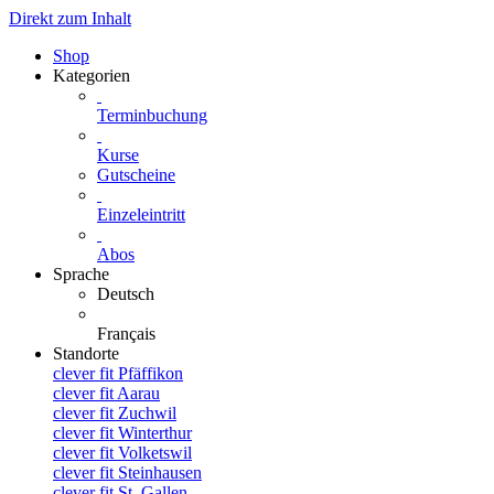
Direkt zum Inhalt
Shop
Kategorien
Terminbuchung
Kurse
Gutscheine
Einzeleintritt
Abos
Sprache
Deutsch
Français
Standorte
clever fit Pfäffikon
clever fit Aarau
clever fit Zuchwil
clever fit Winterthur
clever fit Volketswil
clever fit Steinhausen
clever fit St. Gallen